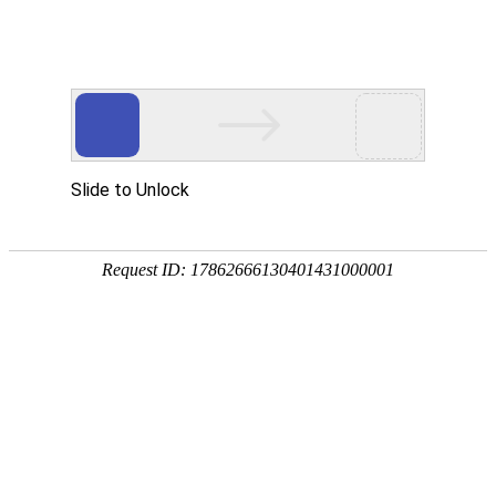
当前位置：
首页
>
新闻中心
>
公司新闻
天津市委书记陈敏尔来到龙创集
团调研指导
1月8日，中共中央政治局委员、天津市委书记陈
敏尔前往静海区，来到天津龙创恒盛实业有限公司调
研指导。陈敏尔先后来到龙创展厅、智能制造车间，
察看企业生产线，了解经营发展、项目建设、产品研